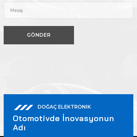
GÖNDER
GÖNDER
DOĞAÇ ELEKTRONIK
Otomotivde İnovasyonun
Adı