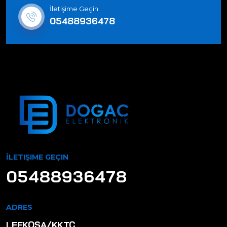
İletişime Geçin
05488936478
İLETIŞIME GEÇIN
05488936478
ADRES
LEFKOŞA/KKTC